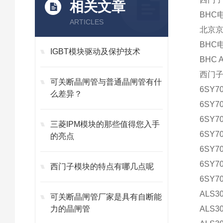
相关文章
BHC
ARTICLES
北京
BHC
IGBT模块驱动及保护技术
BHC A
西门
可关断晶闸管与普通晶闸管有什
6SY7
么差异？
6SY7
6SY7
三菱IPM模块的那些值得您入手
6SY70
的亮点
6SY7
6SY7
西门子模块的特点有哪几点呢
6SY7
ALS3
可关断晶闸管厂家是具有自断能
力的晶闸管
ALS3