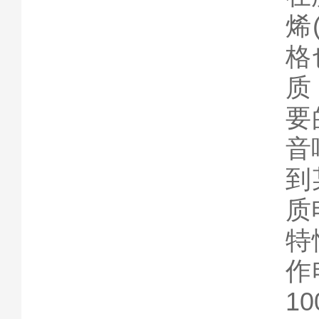
烯
格
质
要
音
到
质
特
作
10