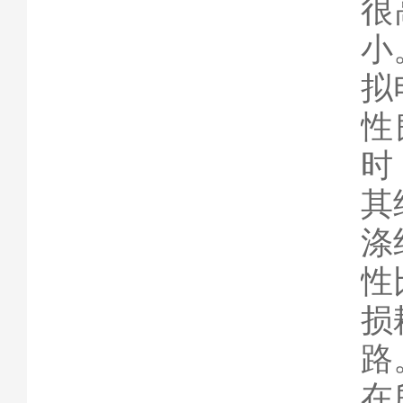
很
小
拟
性
时
其
涤
性
损
路
在