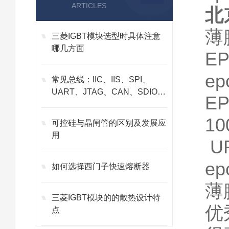
ARTICLES
北
薄
三菱IGBT模块选型时具体注意
哪几方面
E
ep
常见总线：IIC、IIS、SPI、
UART、JTAG、CAN、SDIO、
E
GPIO
1
可控硅与晶闸管的区别及发展应
用
UR
ep
如何选择西门子快速熔断器
薄
三菱IGBT模块的的散热设计特
优
点