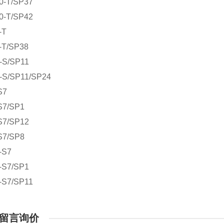
0-T/SP37
0-T/SP42
-T
-T/SP38
-S/SP11
-S/SP11/SP24
S7
S7/SP1
S7/SP12
S7/SP8
-S7
-S7/SP1
-S7/SP11
留言询价