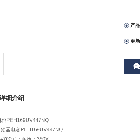
产
更
详细介绍
电容
PEH169UV447NQ
变频器电容
PEH169UV447NQ
：
4700uf ；
耐压
：350V