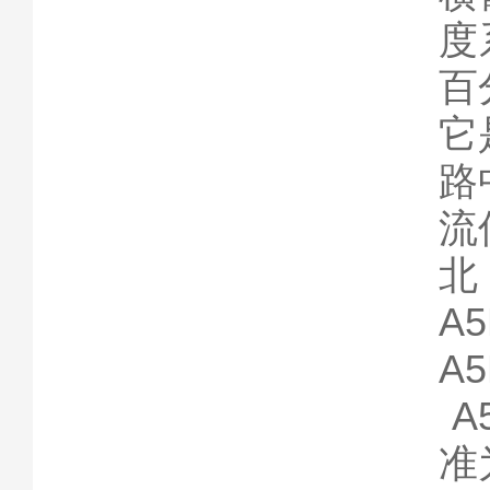
度
百
它
路
流
A5
A5
A
准