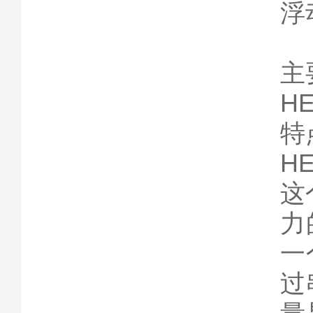
浮
主
H
特
H
这
力
一
过