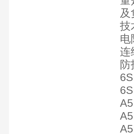
量
及
技
电阻
连
防护
6S
6S
A5
A5
A5