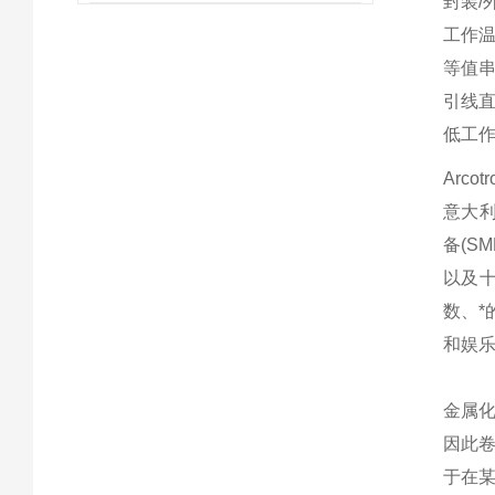
封装/
工作
等值
引线
低工
Arco
意大利
备(S
以及十
数、*
和娱
金属
因此卷
于在