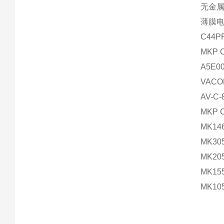
无金
薄膜
C44P
MKP C
A5E00
VACO
AV-C-
MKP C
MK14
MK30
MK20
MK15
MK10